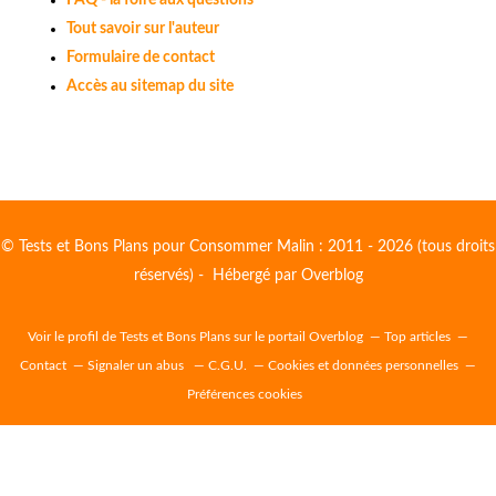
Tout savoir sur l'auteur
Formulaire de contact
Accès au sitemap du site
© Tests et Bons Plans pour Consommer Malin : 2011 - 2026 (tous droits
réservés) - Hébergé par
Overblog
Voir le profil de
Tests et Bons Plans
sur le portail Overblog
Top articles
Contact
Signaler un abus
C.G.U.
Cookies et données personnelles
Préférences cookies