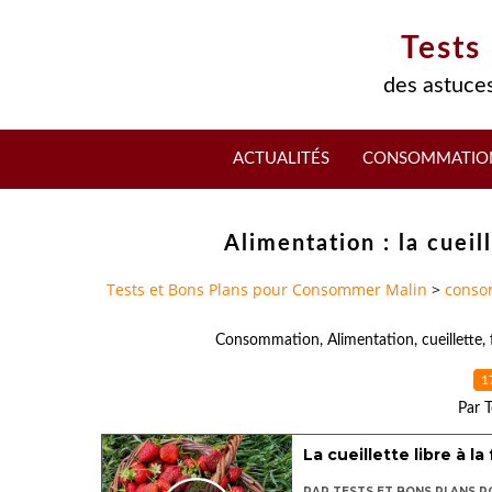
Tests
des astuces
ACTUALITÉS
CONSOMMATIO
Alimentation : la cueil
Tests et Bons Plans pour Consommer Malin
>
conso
Consommation
,
Alimentation
,
cueillette
,
1
Par T