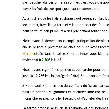
d'embaucher du personnel saisonnier, c'est vous qui appor
payez les frais de transport jusqu'au consommateur.
Autant dire que les frais et charges qui pèsent sur l'agric
son métier, travailler la terre et y faire pousser des frui
peut se fournir en primeurs à des prix défiant toute conc
Nous avons justement un exemple puisque l'an dernier n
cueillette libre à proximité de chez nous, et avons récem
Martin
située dans le Loir-et-Cher et tenez vous bien,
e
reviennent à
2,50€
le kilo !
Nous avons regardé les
prix en supermarché
pour comp
jusqu'à 19,96€ le kilo (catégorie Extra). Soit, pour des frai
Si vous voulez faire un peu de
confiture de fraises
par exe
pour un pot de
250
grammes en cueillette libre
contre 2,
moins chères précisons le, il serait idiot d'acheter des frai
La ferme propose aussi de la rhubarbe et des pommes de