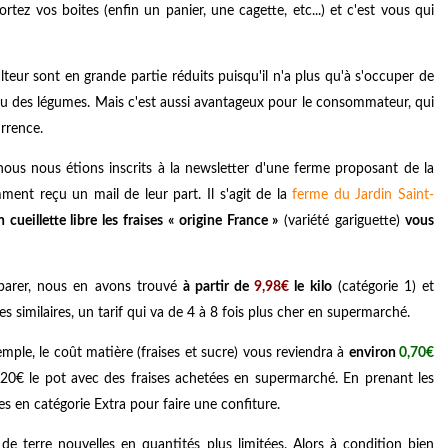
tez vos boites (enfin un panier, une cagette, etc...) et c'est vous qui
ulteur sont en grande partie réduits puisqu'il n'a plus qu'à s'occuper de
ts ou des légumes. Mais c'est aussi avantageux pour le consommateur, qui
urrence.
ous nous étions inscrits à la newsletter d'une ferme proposant de la
ment reçu un mail de leur part. Il s'agit de la
ferme du Jardin Saint-
n cueillette libre les fraises « origine France »
(variété gariguette)
vous
arer, nous en avons trouvé
à partir de
9,98€
le kilo
(catégorie 1) et
ses similaires, un tarif qui va de 4 à 8 fois plus cher en supermarché.
mple, le coût matière (fraises et sucre) vous reviendra à
environ
0,70€
20€ le pot avec des fraises achetées en supermarché. En prenant les
ses en catégorie Extra pour faire une confiture.
 terre nouvelles en quantités plus limitées. Alors à condition bien