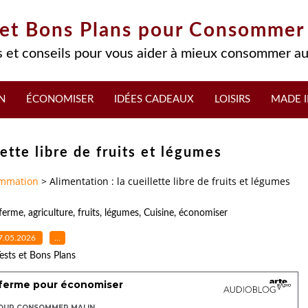
 et Bons Plans pour Consommer
 et conseils pour vous aider à mieux consommer au
N
ÉCONOMISER
IDÉES CADEAUX
LOISIRS
MADE I
lette libre de fruits et légumes
mmation
>
Alimentation : la cueillette libre de fruits et légumes
ferme
,
agriculture
,
fruits
,
légumes
,
Cuisine
,
économiser
7.05.2026
…
ests et Bons Plans