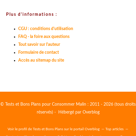
Plus d'informations :
CGU : conditions d'utilisation
FAQ - la foire aux questions
Tout savoir sur l'auteur
Formulaire de contact
Accès au sitemap du site
© Tests et Bons Plans pour Consommer Malin : 2011 - 2026 (tous droits
réservés) - Hébergé par
Overblog
Voir le profil de
Tests et Bons Plans
sur le portail Overblog
Top articles