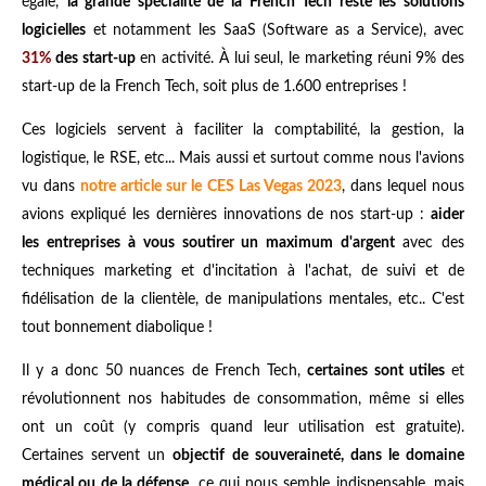
égale,
la grande spécialité de la French Tech reste les solutions
logicielles
et notamment les SaaS (Software as a Service), avec
31%
des start-up
en activité. À lui seul, le marketing réuni 9% des
start-up de la French Tech, soit plus de 1.600 entreprises !
Ces logiciels servent à faciliter la comptabilité, la gestion, la
logistique, le RSE, etc... Mais aussi et surtout comme nous l'avions
vu dans
notre article sur le CES Las Vegas 2023
, dans lequel nous
avions expliqué les dernières innovations de nos start-up :
aider
les entreprises à vous soutirer un maximum d'argent
avec des
techniques marketing et d'incitation à l'achat, de suivi et de
fidélisation de la clientèle, de manipulations mentales, etc.. C'est
tout bonnement diabolique !
Il y a donc 50 nuances de French Tech,
certaines sont utiles
et
révolutionnent nos habitudes de consommation, même si elles
ont un coût (y compris quand leur utilisation est gratuite).
Certaines servent un
objectif de souveraineté, dans le domaine
médical ou de la défense
, ce qui nous semble indispensable, mais