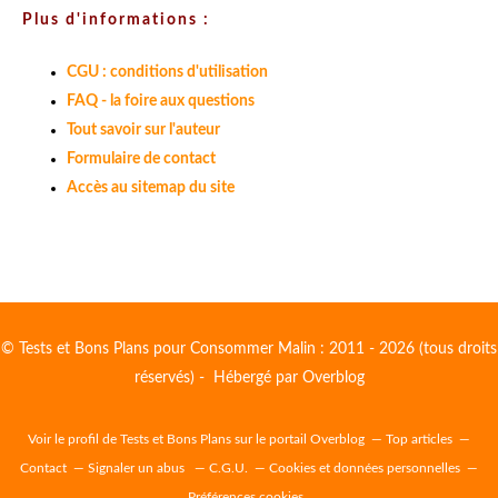
Plus d'informations :
CGU : conditions d'utilisation
FAQ - la foire aux questions
Tout savoir sur l'auteur
Formulaire de contact
Accès au sitemap du site
© Tests et Bons Plans pour Consommer Malin : 2011 - 2026 (tous droits
réservés) - Hébergé par
Overblog
Voir le profil de
Tests et Bons Plans
sur le portail Overblog
Top articles
Contact
Signaler un abus
C.G.U.
Cookies et données personnelles