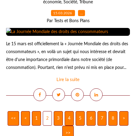
économie
,
Société
,
Tribune
15.03.2026
…
Par Tests et Bons Plans
Le 15 mars est officiellement la « Journée Mondiale des droits des
consommateurs », en voilà un sujet qui nous intéresse et devrait
être d'une importance primordiale dans notre société (de
consommation). Pourtant, rien n'est prévu ni mis en place pour...
Lire la suite
<<
<
1
2
3
4
5
6
7
8
>
>>