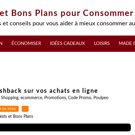
 et Bons Plans pour Consommer
 et conseils pour vous aider à mieux consommer au
N
ÉCONOMISER
IDÉES CADEAUX
LOISIRS
MADE I
shback sur vos achats en ligne
,
Shopping
,
ecommerce
,
Promotions
,
Code Promo
,
Poulpeo
3.04.2026
…
ests et Bons Plans