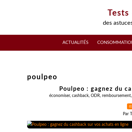
Tests
des astuces
ACTUALITÉS
CONSOMMATIO
poulpeo
Poulpeo : gagnez du ca
économiser
,
cashback
,
ODR
,
remboursement
0
Par T