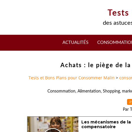
Tests
des astuces
ACTUALITÉS
CONSOMMATIO
Achats : le piège de 
Tests et Bons Plans pour Consommer Malin
>
conso
Consommation
,
Alimentation
,
Shopping
,
mark
2
Par T