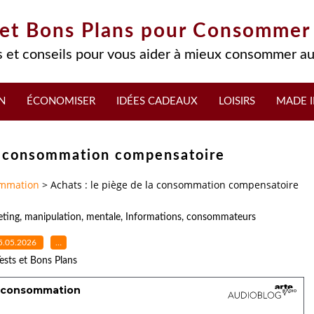
 et Bons Plans pour Consommer
 et conseils pour vous aider à mieux consommer au
N
ÉCONOMISER
IDÉES CADEAUX
LOISIRS
MADE I
la consommation compensatoire
mmation
>
Achats : le piège de la consommation compensatoire
eting
,
manipulation
,
mentale
,
Informations
,
consommateurs
5.05.2026
…
ests et Bons Plans