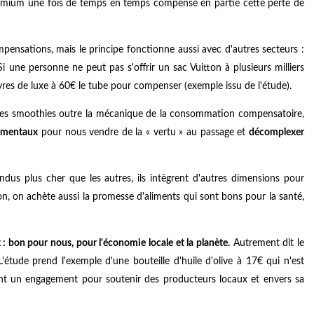
remium une fois de temps en temps compense en partie cette perte de
pensations, mais le principe fonctionne aussi avec d'autres secteurs :
 Si une personne ne peut pas s'offrir un sac Vuitton à plusieurs milliers
lèvres de luxe à 60€ le tube pour compenser (exemple issu de l'étude).
 des smoothies outre la mécanique de la consommation compensatoire,
tementaux
pour nous vendre de la « vertu » au passage et
décomplexer
dus plus cher que les autres, ils intègrent d'autres dimensions pour
ion, on achète aussi la promesse d'aliments qui sont bons pour la santé,
 : bon pour nous, pour l'économie locale et la planète.
Autrement dit le
étude prend l'exemple d'une bouteille d'huile d'olive à 17€ qui n'est
ient un engagement pour soutenir des producteurs locaux et envers sa