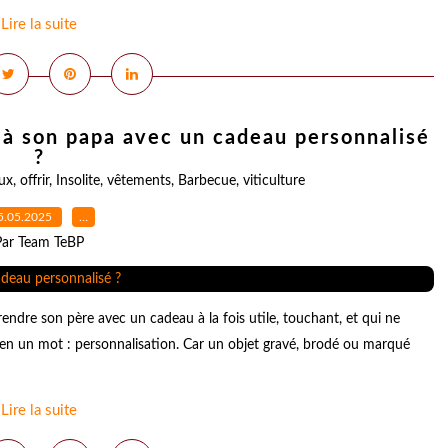
Lire la suite
r à son papa avec un cadeau personnalisé
?
ux
,
offrir
,
Insolite
,
vêtements
,
Barbecue
,
viticulture
5.05.2025
…
Par Team TeBP
dre son père avec un cadeau à la fois utile, touchant, et qui ne
t en un mot : personnalisation. Car un objet gravé, brodé ou marqué
Lire la suite