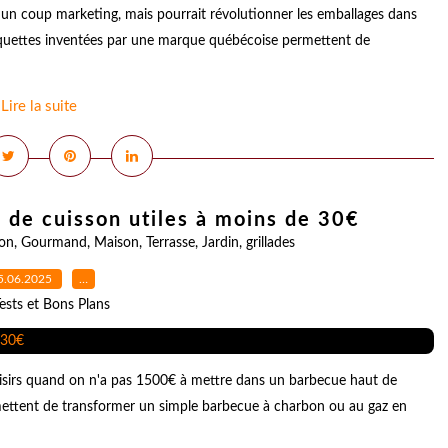
 un coup marketing, mais pourrait révolutionner les emballages dans
étiquettes inventées par une marque québécoise permettent de
Lire la suite
s de cuisson utiles à moins de 30€
ion
,
Gourmand
,
Maison
,
Terrasse
,
Jardin
,
grillades
5.06.2025
…
ests et Bons Plans
s plaisirs quand on n'a pas 1500€ à mettre dans un barbecue haut de
rmettent de transformer un simple barbecue à charbon ou au gaz en