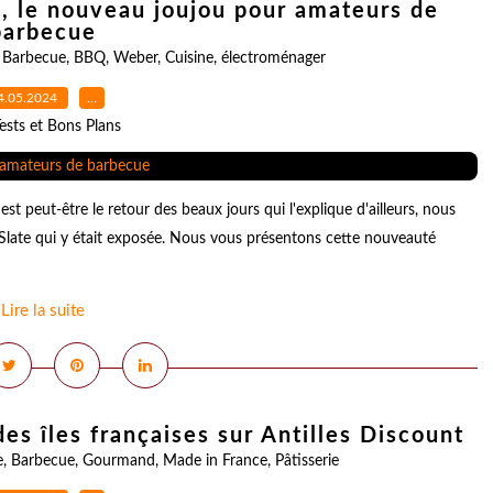
 le nouveau joujou pour amateurs de
barbecue
,
Barbecue
,
BBQ
,
Weber
,
Cuisine
,
électroménager
4.05.2024
…
ests et Bons Plans
st peut-être le retour des beaux jours qui l'explique d'ailleurs, nous
Slate qui y était exposée. Nous vous présentons cette nouveauté
Lire la suite
des îles françaises sur Antilles Discount
e
,
Barbecue
,
Gourmand
,
Made in France
,
Pâtisserie