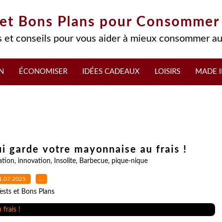
 et Bons Plans pour Consommer
 et conseils pour vous aider à mieux consommer au
N
ÉCONOMISER
IDÉES CADEAUX
LOISIRS
MADE I
qui garde votre mayonnaise au frais !
ation
,
innovation
,
Insolite
,
Barbecue
,
pique-nique
1.07.2025
…
ests et Bons Plans