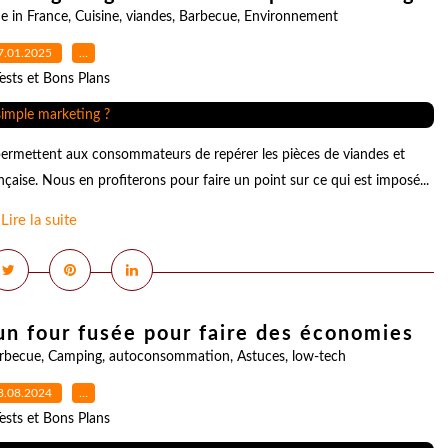
e in France
,
Cuisine
,
viandes
,
Barbecue
,
Environnement
7.01.2025
…
ests et Bons Plans
 permettent aux consommateurs de repérer les pièces de viandes et
ançaise. Nous en profiterons pour faire un point sur ce qui est imposé...
Lire la suite
 un four fusée pour faire des économies
rbecue
,
Camping
,
autoconsommation
,
Astuces
,
low-tech
3.08.2024
…
ests et Bons Plans