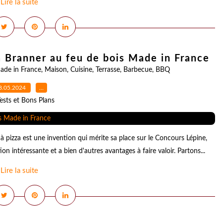
Lire la suite
za Branner au feu de bois Made in France
ade in France
,
Maison
,
Cuisine
,
Terrasse
,
Barbecue
,
BBQ
8.05.2024
…
ests et Bons Plans
à pizza est une invention qui mérite sa place sur le Concours Lépine,
n intéressante et a bien d'autres avantages à faire valoir. Partons...
Lire la suite