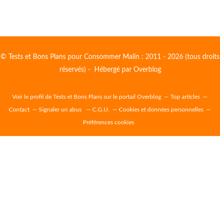
© Tests et Bons Plans pour Consommer Malin : 2011 - 2026 (tous droits
réservés) - Hébergé par
Overblog
Voir le profil de
Tests et Bons Plans
sur le portail Overblog
Top articles
Contact
Signaler un abus
C.G.U.
Cookies et données personnelles
Préférences cookies