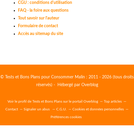
CGU : conditions d'utilisation
FAQ - la foire aux questions
Tout savoir sur l'auteur
Formulaire de contact
Accès au sitemap du site
© Tests et Bons Plans pour Consommer Malin : 2011 - 2026 (tous droits
réservés) - Hébergé par
Overblog
Voir le profil de
Tests et Bons Plans
sur le portail Overblog
Top articles
Contact
Signaler un abus
C.G.U.
Cookies et données personnelles
Préférences cookies