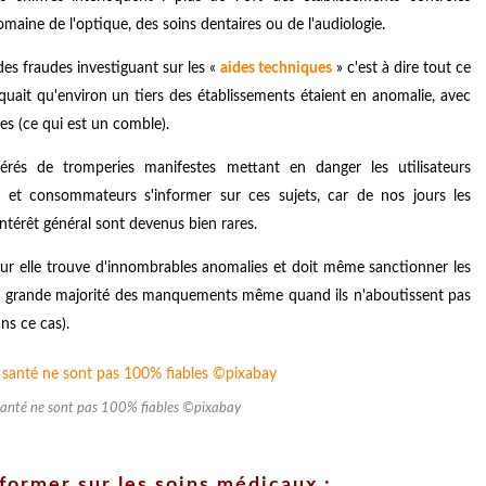
aine de l'optique, des soins dentaires ou de l'audiologie.
des fraudes investiguant sur les «
aides techniques
» c'est à dire tout ce
iquait qu'environ un tiers des établissements étaient en anomalie, avec
s (ce qui est un comble).
rés de tromperies manifestes mettant en danger les utilisateurs
 et consommateurs s'informer sur ces sujets, car de nos jours les
ntérêt général sont devenus bien rares.
ur elle trouve d'innombrables anomalies et doit même sanctionner les
 très grande majorité des manquements même quand ils n'aboutissent pas
ns ce cas).
e santé ne sont pas 100% fiables ©pixabay
former sur les soins médicaux :