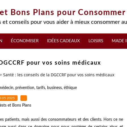
 et Bons Plans pour Consommer
 et conseils pour vous aider à mieux consommer au
N
ÉCONOMISER
IDÉES CADEAUX
LOISIRS
MADE I
la DGCCRF pour vos soins médicaux
>
Santé : les conseils de la DGCCRF pour vos soins médicaux
médecin
,
prévention
,
tarifs
,
business
,
éthique
5.05.2025
…
ests et Bons Plans
 patients, mais aussi des consommateurs et des clients. Hors ce ne
re aussi dans ce domaine pour nous protéger de certains abus et