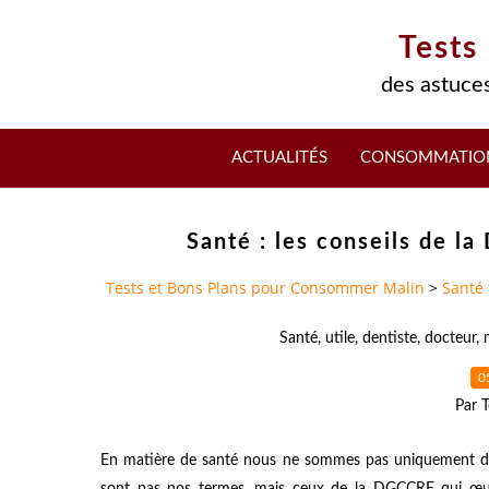
Tests
des astuces
ACTUALITÉS
CONSOMMATIO
Santé : les conseils de 
Tests et Bons Plans pour Consommer Malin
>
Santé
Santé
,
utile
,
dentiste
,
docteur
,
0
Par T
En matière de santé nous ne sommes pas uniquement des
sont pas nos termes, mais ceux de la DGCCRF qui œuv