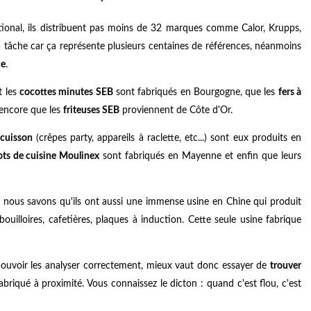
ational, ils distribuent pas moins de 32 marques comme Calor, Krupps,
a tâche car ça représente plusieurs centaines de références, néanmoins
ce
.
t les
cocottes minutes SEB
sont fabriqués en Bourgogne, que les
fers à
encore que les
friteuses SEB
proviennent de Côte d'Or.
 cuisson
(crêpes party, appareils à raclette, etc...) sont eux produits en
ots de cuisine Moulinex
sont fabriqués en Mayenne et enfin que leurs
s nous savons qu'ils ont aussi une immense usine en Chine qui produit
uilloires, cafetières, plaques à induction. Cette seule usine fabrique
e pouvoir les analyser correctement, mieux vaut donc essayer de
trouver
abriqué à proximité. Vous connaissez le dicton : quand c'est flou, c'est