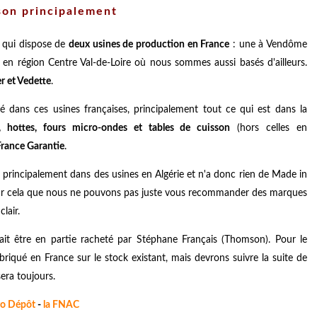
sson principalement
 qui dispose de
deux usines de production en France
: une à Vendôme
, en région Centre Val-de-Loire où nous sommes aussi basés d'ailleurs.
r et Vedette
.
é dans ces usines françaises, principalement tout ce qui est dans la
rs, hottes, fours micro-ondes et tables de cuisson
(hors celles en
France Garantie
.
r, principalement dans des usines en Algérie et n'a donc rien de Made in
pour cela que nous ne pouvons pas juste vous recommander des marques
lair.
ait être en partie racheté par Stéphane Français (Thomson). Pour le
iqué en France sur le stock existant, mais devrons suivre la suite de
sera toujours.
ro Dépôt
-
la FNAC