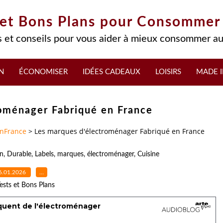
 et Bons Plans pour Consommer
 et conseils pour vous aider à mieux consommer au
N
ÉCONOMISER
IDÉES CADEAUX
LOISIRS
MADE I
oménager Fabriqué en France
nFrance
>
Les marques d'électroménager Fabriqué en France
n
,
Durable
,
Labels
,
marques
,
électroménager
,
Cuisine
6.01.2026
…
ests et Bons Plans