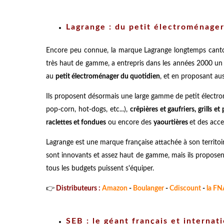
Lagrange : du petit électroménager
Encore peu connue, la marque Lagrange longtemps canto
très haut de gamme, a entrepris dans les années 2000 un
au
petit électroménager du quotidien
, et en proposant au
Ils proposent désormais une large gamme de petit électro
pop-corn, hot-dogs, etc...),
crêpières et gaufriers, grills et
raclettes et fondues
ou encore des
yaourtières
et des acce
Lagrange est une marque française attachée à son territoi
sont innovants et assez haut de gamme, mais ils proposen
tous les budgets puissent s'équiper.
👉
Distributeurs :
Amazon
-
Boulanger
-
Cdiscount
-
la F
SEB : le géant français et interna