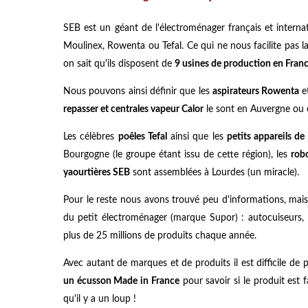
SEB est un géant de l'électroménager français et intern
Moulinex, Rowenta ou Tefal. Ce qui ne nous facilite pas l
on sait qu'ils disposent de
9 usines de production en Fran
Nous pouvons ainsi définir que les
aspirateurs Rowenta
e
repasser et centrales vapeur Calor
le sont en Auvergne ou 
Les célèbres
poêles Tefal
ainsi que les
petits appareils de
Bourgogne (le groupe étant issu de cette région), les
rob
yaourtières SEB
sont assemblées à Lourdes (un miracle).
Pour le reste nous avons trouvé peu d'informations, mai
du petit électroménager (marque Supor) : autocuiseurs, bo
plus de 25 millions de produits chaque année.
Avec autant de marques et de produits il est difficile d
un écusson Made in France
pour savoir si le produit est f
qu'il y a un loup !