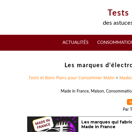
Tests
des astuces
ACTUALITÉS
CONSOMMATIO
Les marques d'électr
Tests et Bons Plans pour Consommer Malin
>
Madei
Made in France
,
Maison
,
Consommatio
2
Par T