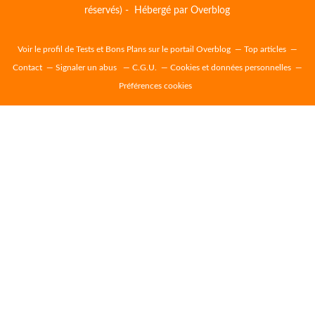
réservés) - Hébergé par
Overblog
Voir le profil de
Tests et Bons Plans
sur le portail Overblog
Top articles
Contact
Signaler un abus
C.G.U.
Cookies et données personnelles
Préférences cookies