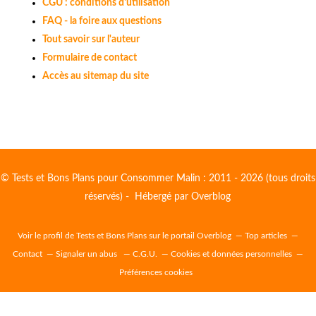
CGU : conditions d'utilisation
FAQ - la foire aux questions
Tout savoir sur l'auteur
Formulaire de contact
Accès au sitemap du site
© Tests et Bons Plans pour Consommer Malin : 2011 - 2026 (tous droits
réservés) - Hébergé par
Overblog
Voir le profil de
Tests et Bons Plans
sur le portail Overblog
Top articles
Contact
Signaler un abus
C.G.U.
Cookies et données personnelles
Préférences cookies