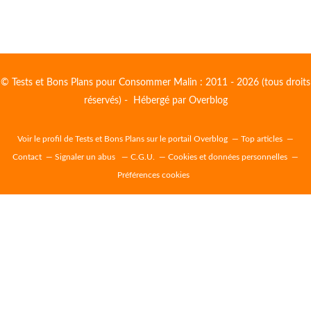
© Tests et Bons Plans pour Consommer Malin : 2011 - 2026 (tous droits
réservés) - Hébergé par
Overblog
Voir le profil de
Tests et Bons Plans
sur le portail Overblog
Top articles
Contact
Signaler un abus
C.G.U.
Cookies et données personnelles
Préférences cookies