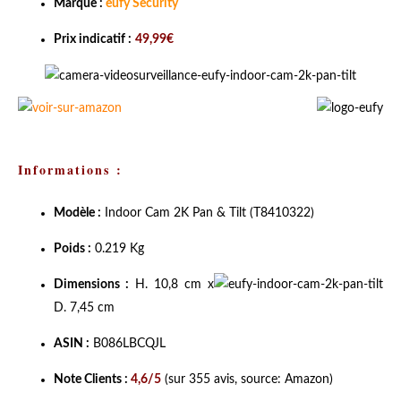
Marque :
eufy Security
Prix indicatif :
49,99€
Informations :
Modèle :
Indoor Cam 2K Pan & Tilt (T8410322)
Poids :
0.219 Kg
Dimensions :
H. 10,8 cm x
D. 7,45 cm
ASIN :
B086LBCQJL
Note Clients :
4,6/5
(sur 355 avis, source: Amazon)