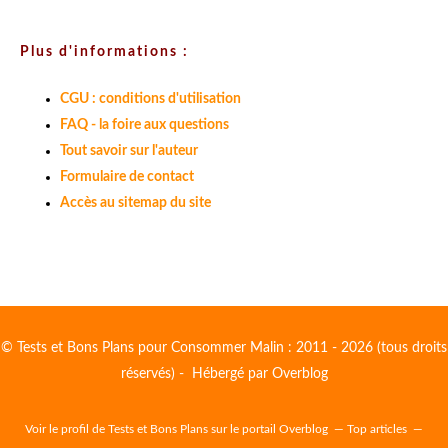
Plus d'informations :
CGU : conditions d'utilisation
FAQ - la foire aux questions
Tout savoir sur l'auteur
Formulaire de contact
Accès au sitemap du site
© Tests et Bons Plans pour Consommer Malin : 2011 - 2026 (tous droits
réservés) - Hébergé par
Overblog
Voir le profil de
Tests et Bons Plans
sur le portail Overblog
Top articles