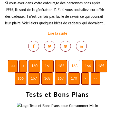
Si vous avez dans votre entourage des personnes nées après
1995, ils sont de la génération Z. Et si vous souhaitez leur offrir
des cadeaux, il n’est parfois pas facile de savoir ce qui pourrait
leur plaire. Voici alors quelques idées de cadeaux qui devraient...
Lire la suite
<<
<
100
110
120
130
140
150
160
161
162
163
164
165
166
167
168
169
170
180
190
200
>
>>
Tests et Bons Plans