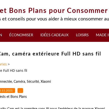
 et Bons Plans pour Consommer
 et conseils pour vous aider à mieux consommer au
N
ÉCONOMISER
IDÉES CADEAUX
LOISIRS
MADE I
am, caméra extérieure Full HD sans fil
ries
>
 Full HD sans fil
nnectée
,
Caméra
,
Sécurité
,
Xiaomi
6.11.2021
…
ests et Bons Plans
ity Cam est la première sans fil pour l'extérieur de la marque Xiaomi,