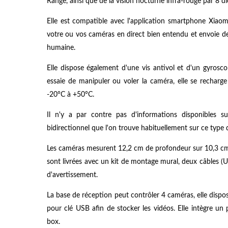
Range, ainsi que de la vision nocturne infra-rouge par 8
Elle est compatible avec l'application smartphone Xiao
votre ou vos caméras en direct bien entendu et envoie d
humaine.
Elle dispose également d'une vis antivol et d'un gyrosc
essaie de manipuler ou voler la caméra, elle se rechar
-20°C à +50°C.
Il n'y a par contre pas d'informations disponibles s
bidirectionnel que l'on trouve habituellement sur ce typ
Les caméras mesurent 12,2 cm de profondeur sur 10,3 cm
sont livrées avec un kit de montage mural, deux câbles (U
d'avertissement.
La base de réception peut contrôler 4 caméras, elle disp
pour clé USB afin de stocker les vidéos. Elle intègre un
box.