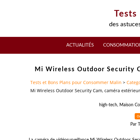
Tests
des astuces
ACTUALITÉS
CONSOMMATIO
Mi Wireless Outdoor Security C
Tests et Bons Plans pour Consommer Malin
>
Catego
Mi Wireless Outdoor Security Cam, caméra extérieure
high-tech
,
Maison Co
0
Par T
La caméra de vidéosurveillance Mi Wireless Outdoor Secur