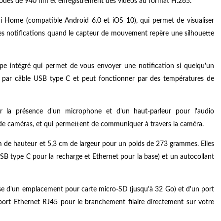
 diodes de 940 nm et enregistrement des vidéos au format H.265.
mi Home (compatible Android 6.0 et iOS 10), qui permet de visualiser
es notifications quand le capteur de mouvement repère une silhouette
ope intégré qui permet de vous envoyer une notification si quelqu'un
ge par câble USB type C et peut fonctionner par des températures de
ur la présence d'un microphone et d'un haut-parleur pour l'audio
e de caméras, et qui permettent de communiquer à travers la caméra.
 de hauteur et 5,3 cm de largeur pour un poids de 273 grammes. Elles
SB type C pour la recharge et Ethernet pour la base) et un autocollant
ose d'un emplacement pour carte micro-SD (jusqu'à 32 Go) et d'un port
 port Ethernet RJ45 pour le branchement filaire directement sur votre