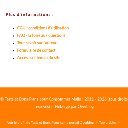
Plus d'informations :
CGU : conditions d'utilisation
FAQ - la foire aux questions
Tout savoir sur l'auteur
Formulaire de contact
Accès au sitemap du site
© Tests et Bons Plans pour Consommer Malin : 2011 - 2026 (tous droits
réservés) - Hébergé par
Overblog
Voir le profil de
Tests et Bons Plans
sur le portail Overblog
Top articles