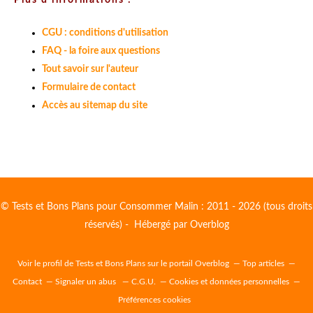
Plus d'informations :
CGU : conditions d'utilisation
FAQ - la foire aux questions
Tout savoir sur l'auteur
Formulaire de contact
Accès au sitemap du site
© Tests et Bons Plans pour Consommer Malin : 2011 - 2026 (tous droits
réservés) - Hébergé par
Overblog
Voir le profil de
Tests et Bons Plans
sur le portail Overblog
Top articles
Contact
Signaler un abus
C.G.U.
Cookies et données personnelles
Préférences cookies