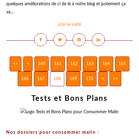
quelques améliorations de ci de là à notre blog et justement ça
va...
Lire la suite
<<
<
100
110
120
130
140
150
160
161
162
163
164
165
166
167
168
169
170
180
190
200
>
>>
Tests et Bons Plans
Nos dossiers pour consommer malin :