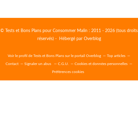
© Tests et Bons Plans pour Consommer Malin : 2011 - 2026 (tous droits
réservés) - Hébergé par
Overblog
Voir le profil de
Tests et Bons Plans
sur le portail Overblog
Top articles
Contact
Signaler un abus
C.G.U.
Cookies et données personnelles
Préférences cookies