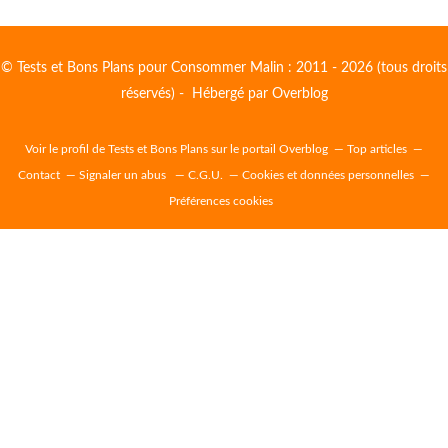
© Tests et Bons Plans pour Consommer Malin : 2011 - 2026 (tous droits
réservés) - Hébergé par
Overblog
Voir le profil de
Tests et Bons Plans
sur le portail Overblog
Top articles
Contact
Signaler un abus
C.G.U.
Cookies et données personnelles
Préférences cookies