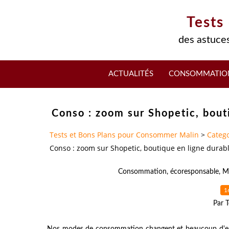
Tests
des astuces
ACTUALITÉS
CONSOMMATIO
Conso : zoom sur Shopetic, bout
Tests et Bons Plans pour Consommer Malin
>
Catego
Conso : zoom sur Shopetic, boutique en ligne durab
Consommation
,
écoresponsable
,
M
1
Par T
Nos modes de consommation changent et beaucoup d'ent