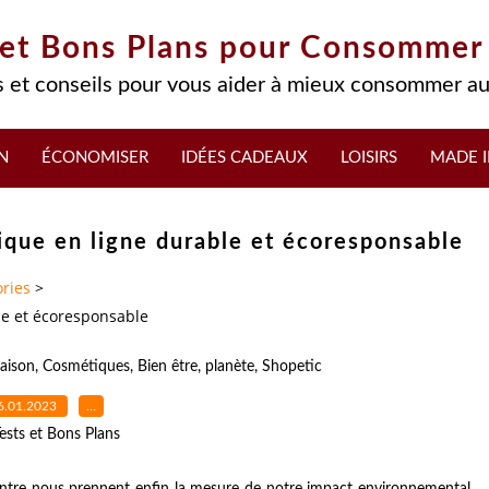
 et Bons Plans pour Consommer
 et conseils pour vous aider à mieux consommer au
N
ÉCONOMISER
IDÉES CADEAUX
LOISIRS
MADE I
ique en ligne durable et écoresponsable
ries
>
le et écoresponsable
aison
,
Cosmétiques
,
Bien être
,
planète
,
Shopetic
6.01.2023
…
ests et Bons Plans
re nous prennent enfin la mesure de notre impact environnemental,