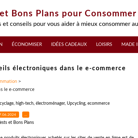
 et Bons Plans pour Consommer
 et conseils pour vous aider à mieux consommer au
N
ÉCONOMISER
IDÉES CADEAUX
LOISIRS
MADE I
reils électroniques dans le e-commerce
mmation
>
ans le e-commerce
cyclage
,
high-tech
,
électroménager
,
Upcycling
,
ecommerce
7.06.2024
…
ests et Bons Plans
produits électroniques achetés sur les sites de vente en ligne est de