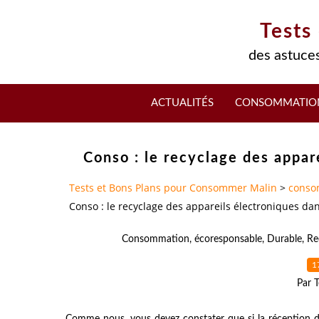
Tests
des astuces
ACTUALITÉS
CONSOMMATIO
Conso : le recyclage des appa
Tests et Bons Plans pour Consommer Malin
>
conso
Conso : le recyclage des appareils électroniques d
Consommation
,
écoresponsable
,
Durable
,
Re
1
Par T
Comme nous, vous devez constater que si la réception de 