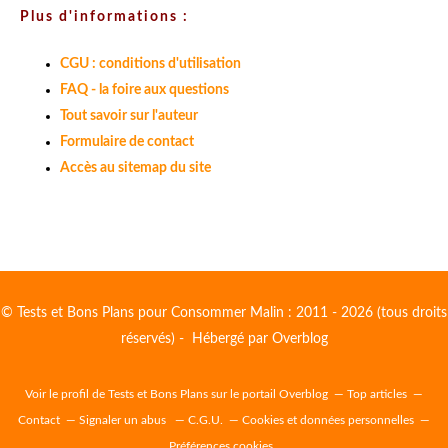
Plus d'informations :
CGU : conditions d'utilisation
FAQ - la foire aux questions
Tout savoir sur l'auteur
Formulaire de contact
Accès au sitemap du site
© Tests et Bons Plans pour Consommer Malin : 2011 - 2026 (tous droits
réservés) - Hébergé par
Overblog
Voir le profil de
Tests et Bons Plans
sur le portail Overblog
Top articles
Contact
Signaler un abus
C.G.U.
Cookies et données personnelles
Préférences cookies