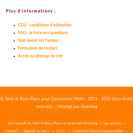
Plus d'informations :
CGU : conditions d'utilisation
FAQ - la foire aux questions
Tout savoir sur l'auteur
Formulaire de contact
Accès au sitemap du site
© Tests et Bons Plans pour Consommer Malin : 2011 - 2026 (tous droits
réservés) - Hébergé par
Overblog
Voir le profil de
Tests et Bons Plans
sur le portail Overblog
Top articles
Contact
Signaler un abus
C.G.U.
Cookies et données personnelles