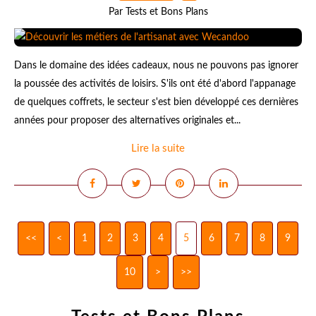
Par Tests et Bons Plans
Dans le domaine des idées cadeaux, nous ne pouvons pas ignorer
la poussée des activités de loisirs. S'ils ont été d'abord l'appanage
de quelques coffrets, le secteur s'est bien développé ces dernières
années pour proposer des alternatives originales et...
Lire la suite
<<
<
1
2
3
4
5
6
7
8
9
10
20
>
>>