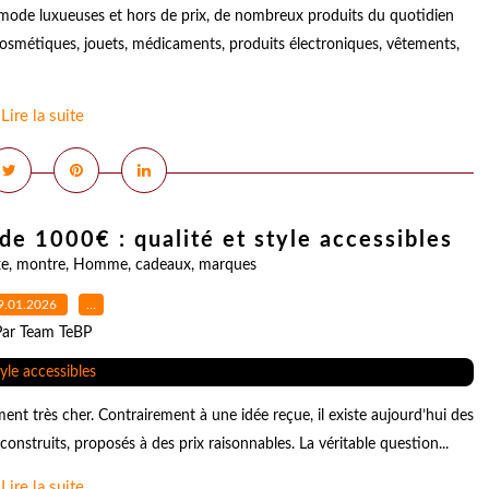
mode luxueuses et hors de prix, de nombreux produits du quotidien
 cosmétiques, jouets, médicaments, produits électroniques, vêtements,
Lire la suite
e 1000€ : qualité et style accessibles
xe
,
montre
,
Homme
,
cadeaux
,
marques
9.01.2026
…
Par Team TeBP
t très cher. Contrairement à une idée reçue, il existe aujourd’hui des
nstruits, proposés à des prix raisonnables. La véritable question...
Lire la suite