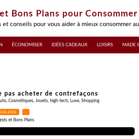
 et Bons Plans pour Consommer
 et conseils pour vous aider à mieux consommer au
N
ÉCONOMISER
IDÉES CADEAUX
LOISIRS
MADE I
ne pas acheter de contrefaçons
uto
,
Cosmétiques
,
Jouets
,
high-tech
,
Luxe
,
Shopping
4.06.2026
…
ests et Bons Plans