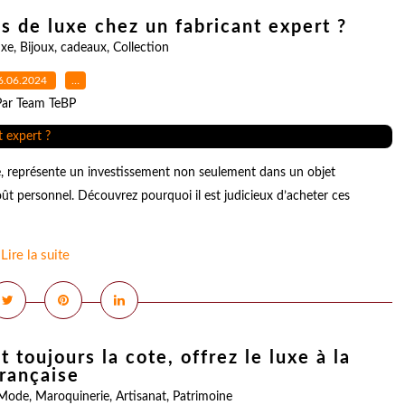
s de luxe chez un fabricant expert ?
uxe
,
Bijoux
,
cadeaux
,
Collection
6.06.2024
…
Par Team TeBP
uxe, représente un investissement non seulement dans un objet
ût personnel. Découvrez pourquoi il est judicieux d’acheter ces
Lire la suite
 toujours la cote, offrez le luxe à la
française
Mode
,
Maroquinerie
,
Artisanat
,
Patrimoine