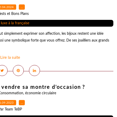
2.04.2024
…
ests et Bons Plans
t simplement exprimer son affection, les bijoux restent une idée
ssi une symbolique forte que vous offrez. De ses joailliers aux grands
Lire la suite
vendre sa montre d’occasion ?
Consommation
,
économie circulaire
6.09.2023
…
Par Team TeBP