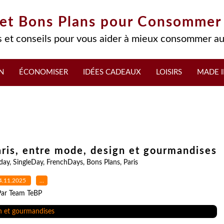
 et Bons Plans pour Consommer
 et conseils pour vous aider à mieux consommer au
N
ÉCONOMISER
IDÉES CADEAUX
LOISIRS
MADE I
ris, entre mode, design et gourmandises
iday
,
SingleDay
,
FrenchDays
,
Bons Plans
,
Paris
4.11.2025
…
Par Team TeBP