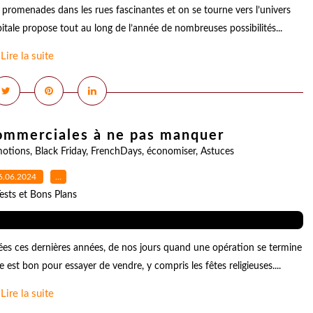
les promenades dans les rues fascinantes et on se tourne vers l’univers
pitale propose tout au long de l’année de nombreuses possibilités...
Lire la suite
commerciales à ne pas manquer
otions
,
Black Friday
,
FrenchDays
,
économiser
,
Astuces
6.06.2024
…
ests et Bons Plans
ées ces dernières années, de nos jours quand une opération se termine
 est bon pour essayer de vendre, y compris les fêtes religieuses....
Lire la suite