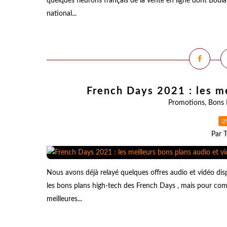
quelques fleurons français de la vente en ligne dont Boul
national...
French Days 2021 : les me
Promotions
,
Bons 
2
Par T
Nous avons déjà relayé quelques offres audio et vidéo disp
les bons plans high-tech des French Days , mais pour co
meilleures...