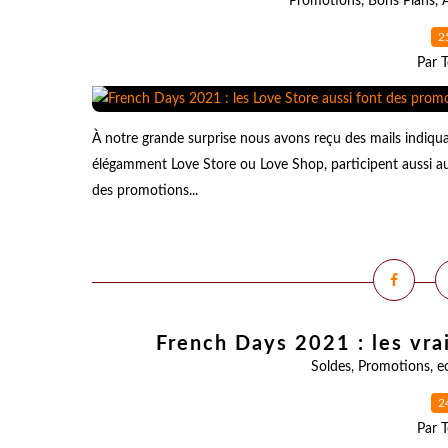
Promotions
,
Bons Plans
,
2
Par T
À notre grande surprise nous avons reçu des mails indiqua
élégamment Love Store ou Love Shop, participent aussi au
des promotions...
French Days 2021 : les vra
Soldes
,
Promotions
,
e
2
Par T