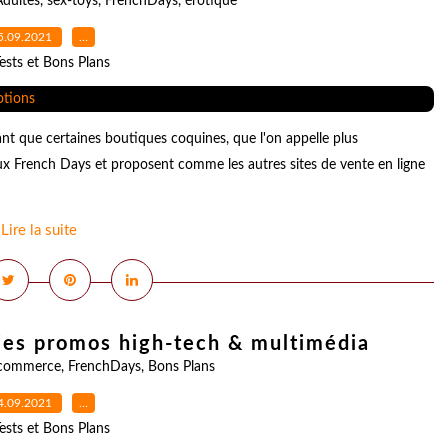
Adultes
,
sex-toys
,
FrenchDays
,
érotique
5.09.2021
…
ests et Bons Plans
nt que certaines boutiques coquines, que l'on appelle plus
x French Days et proposent comme les autres sites de vente en ligne
Lire la suite
ies promos high-tech & multimédia
commerce
,
FrenchDays
,
Bons Plans
4.09.2021
…
ests et Bons Plans