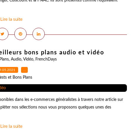
anger, Cdiscount et la FNAC. Ils sont présentés comme l'équivalent
Lire la suite
illeurs bons plans audio et vidéo
Plans
,
Audio
,
Vidéo
,
FrenchDays
9.05.2021
…
ests et Bons Plans
onibles dans les e-commerces généralistes à travers notre article sur
mpléter nos sélections nous vous proposons quelques unes des
Lire la suite