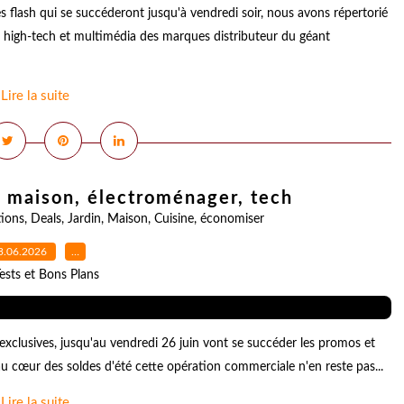
lash qui se succéderont jusqu'à vendredi soir, nous avons répertorié
ts high-tech et multimédia des marques distributeur du géant
Lire la suite
 maison, électroménager, tech
ions
,
Deals
,
Jardin
,
Maison
,
Cuisine
,
économiser
3.06.2026
…
ests et Bons Plans
exclusives, jusqu'au vendredi 26 juin vont se succéder les promos et
 au cœur des soldes d'été cette opération commerciale n'en reste pas...
Lire la suite