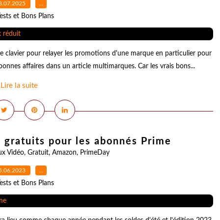
8.07.2025
…
ests et Bons Plans
le clavier pour relayer les promotions d'une marque en particulier pour
onnes affaires dans un article multimarques. Car les vrais bons...
Lire la suite
s gratuits pour les abonnés Prime
ux Vidéo
,
Gratuit
,
Amazon
,
PrimeDay
5.06.2023
…
ests et Bons Plans