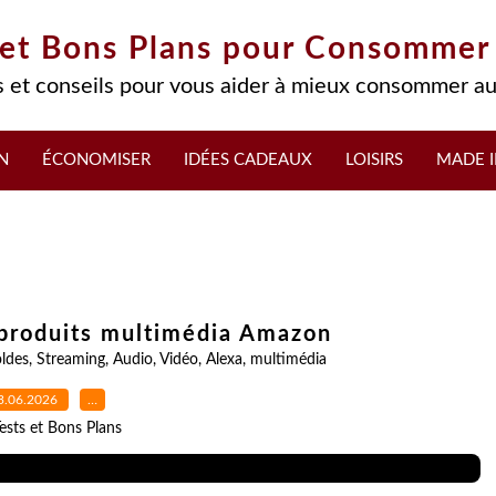
 et Bons Plans pour Consommer
 et conseils pour vous aider à mieux consommer au
N
ÉCONOMISER
IDÉES CADEAUX
LOISIRS
MADE I
produits multimédia Amazon
ldes
,
Streaming
,
Audio
,
Vidéo
,
Alexa
,
multimédia
3.06.2026
…
ests et Bons Plans