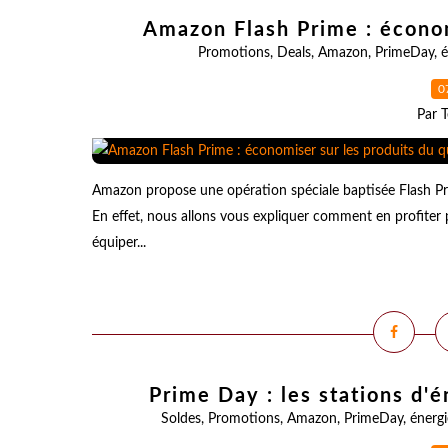
Amazon Flash Prime : économ
Promotions
,
Deals
,
Amazon
,
PrimeDay
,
é
0
Par T
Amazon propose une opération spéciale baptisée Flash Prim
En effet, nous allons vous expliquer comment en profite
équiper...
Prime Day : les stations d'é
Soldes
,
Promotions
,
Amazon
,
PrimeDay
,
énergi