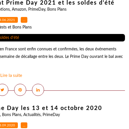
nt Prime Day 2021 et les soldes d'été
tions
,
Amazon
,
PrimeDay
,
Bons Plans
4.06.2021
…
ests et Bons Plans
en France sont enfin connues et confirmées, les deux événements
e semaine de décallage entre les deux. Le Prime Day ouvrant le bal avec
Lire la suite
e Day les 13 et 14 octobre 2020
,
Bons Plans
,
Actualités
,
PrimeDay
8.09.2020
…