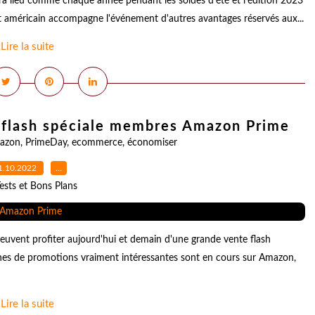
a lieu comme chaque année pendant les soldes d'été et l'édition 2023
ant américain accompagne l'événement d'autres avantages réservés aux...
Lire la suite
s flash spéciale membres Amazon Prime
azon
,
PrimeDay
,
ecommerce
,
économiser
1.10.2022
…
ests et Bons Plans
ent profiter aujourd'hui et demain d'une grande vente flash
aines de promotions vraiment intéressantes sont en cours sur Amazon,
Lire la suite