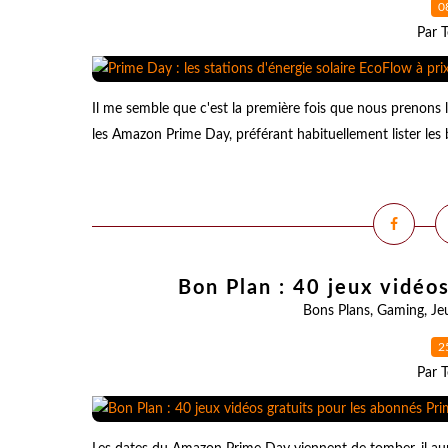
0
Par T
Il me semble que c'est la première fois que nous prenons 
les Amazon Prime Day, préférant habituellement lister les b
Bon Plan : 40 jeux vidéo
Bons Plans
,
Gaming
,
Je
2
Par T