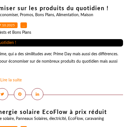
iser sur les produits du quotidien !
conomiser
,
Promos
,
Bons Plans
,
Alimentation
,
Maison
7.10.2025
…
ests et Bons Plans
e, qui a des similitudes avec Prime Day mais aussi des différences.
r pour économiser sur de nombreux produits du quotidien mais aussi
Lire la suite
nergie solaire EcoFlow à prix réduit
e solaire
,
Panneaux Solaires
,
électricité
,
EcoFlow
,
caravaning