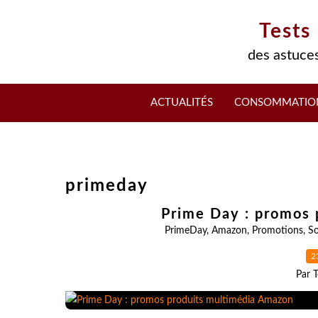
Tests
des astuces
ACTUALITÉS
CONSOMMATIO
primeday
Prime Day : promos 
PrimeDay
,
Amazon
,
Promotions
,
So
2
Par T