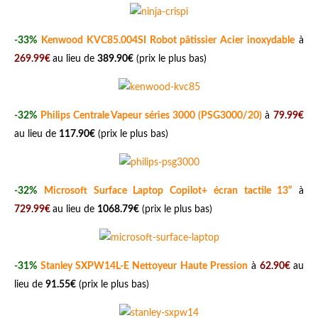
-33%
Kenwood KVC85.004SI Robot pâtissier Acier inoxydable
à
269.99€
au lieu de
389.90€
(prix le plus bas)
-32%
Philips Centrale Vapeur séries 3000 (PSG3000/20)
à
79.99€
au lieu de
117.90€
(prix le plus bas)
-32%
Microsoft Surface Laptop Copilot+ écran tactile 13”
à
729.99€
au lieu de
1068.79€
(prix le plus bas)
-31%
Stanley SXPW14L-E Nettoyeur Haute Pression
à
62.90€
au
lieu de
91.55€
(prix le plus bas)