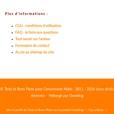
Plus d'informations :
CGU : conditions d'utilisation
FAQ - la foire aux questions
Tout savoir sur l'auteur
Formulaire de contact
Accès au sitemap du site
© Tests et Bons Plans pour Consommer Malin : 2011 - 2026 (tous droits
réservés) - Hébergé par
Overblog
Voir le profil de
Tests et Bons Plans
sur le portail Overblog
Top articles