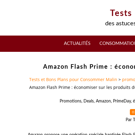
Tests
des astuces
ACTUALITÉS
CONSOMMATIO
Amazon Flash Prime : économ
Tests et Bons Plans pour Consommer Malin
>
promo
Amazon Flash Prime : économiser sur les produits d
Promotions
,
Deals
,
Amazon
,
PrimeDay
,
é
0
Par T
Amazon propose une opération spéciale baptisée Flash Pr