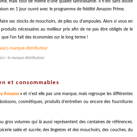
e, mais tout de même d'une qualité satisfaisante. Il n'est sans doute
ivraison en 1 jour ouvré avec le programme de fidélité Amazon Prime.
faire ses stocks de mouchoirs, de piles ou d'ampoules. Alors si vous en
roduits nécessaires au meilleur prix afin de ne pas être obligés de le
 que l'on fait des économies sur le long terme !
cs : la marque distributeur
ien et consommables
by Amazon
»
et n'est elle pas une marque, mais regroupe les différentes
oissons, cosmétiques, produits d'entretien ou encore des fournitures
u gros volumes qui là aussi représentent des centaines de références.
icerie salée et sucrée, des lingettes et des mouchoirs, des couches, du