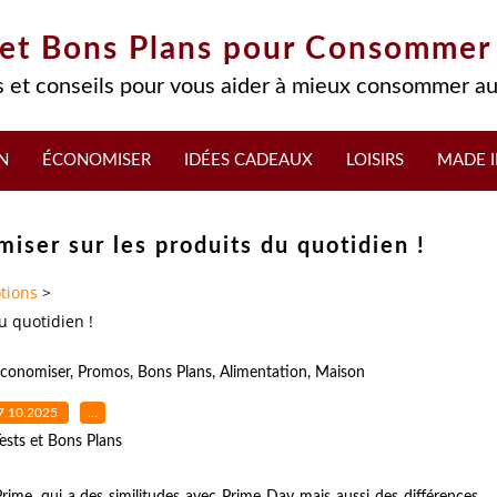
 et Bons Plans pour Consommer
 et conseils pour vous aider à mieux consommer au
N
ÉCONOMISER
IDÉES CADEAUX
LOISIRS
MADE I
iser sur les produits du quotidien !
tions
>
u quotidien !
conomiser
,
Promos
,
Bons Plans
,
Alimentation
,
Maison
7.10.2025
…
ests et Bons Plans
ime, qui a des similitudes avec Prime Day mais aussi des différences.