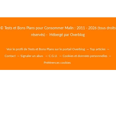
© Tests et Bons Plans pour Consommer Malin : 2011 - 2026 (tous droits
réservés) - Hébergé par
Overblog
Voir le profil de
Tests et Bons Plans
sur le portail Overblog
Top articles
Contact
Signaler un abus
C.G.U.
Cookies et données personnelles
Préférences cookies