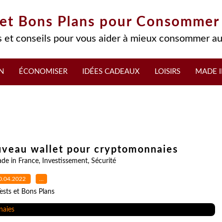
 et Bons Plans pour Consommer
 et conseils pour vous aider à mieux consommer au
N
ÉCONOMISER
IDÉES CADEAUX
LOISIRS
MADE I
uveau wallet pour cryptomonnaies
de in France
,
Investissement
,
Sécurité
0.04.2022
…
ests et Bons Plans