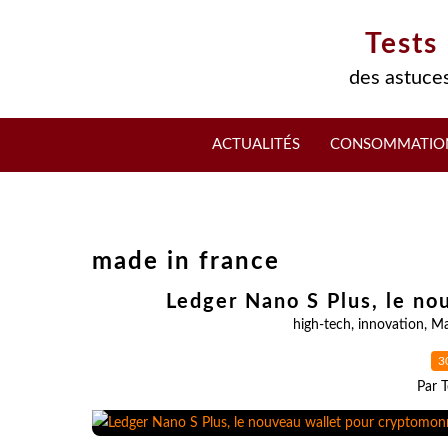
Tests
des astuces
ACTUALITÉS
CONSOMMATIO
made in france
Ledger Nano S Plus, le no
high-tech
,
innovation
,
Ma
3
Par T