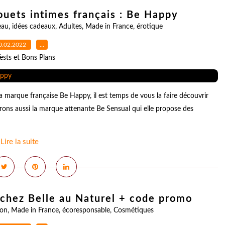
ouets intimes français : Be Happy
eau
,
idées cadeaux
,
Adultes
,
Made in France
,
érotique
0.02.2022
…
ests et Bons Plans
a marque française Be Happy, il est temps de vous la faire découvrir
rons aussi la marque attenante Be Sensual qui elle propose des
Lire la suite
 chez Belle au Naturel + code promo
ion
,
Made in France
,
écoresponsable
,
Cosmétiques