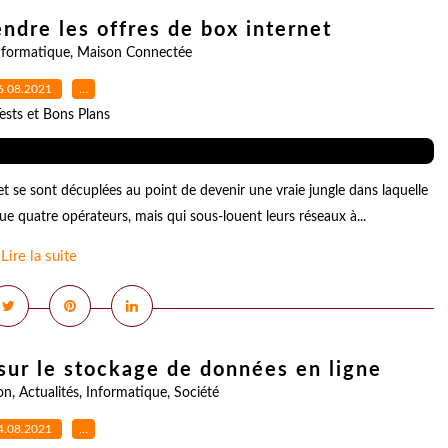
dre les offres de box internet
nformatique
,
Maison Connectée
6.08.2021
…
ests et Bons Plans
t se sont décuplées au point de devenir une vraie jungle dans laquelle
e que quatre opérateurs, mais qui sous-louent leurs réseaux à...
Lire la suite
sur le stockage de données en ligne
on
,
Actualités
,
Informatique
,
Société
4.08.2021
…