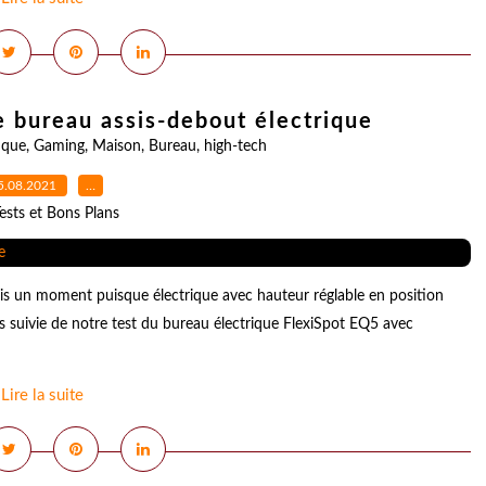
e bureau assis-debout électrique
ique
,
Gaming
,
Maison
,
Bureau
,
high-tech
5.08.2021
…
ests et Bons Plans
uis un moment puisque électrique avec hauteur réglable en position
s suivie de notre test du bureau électrique FlexiSpot EQ5 avec
Lire la suite