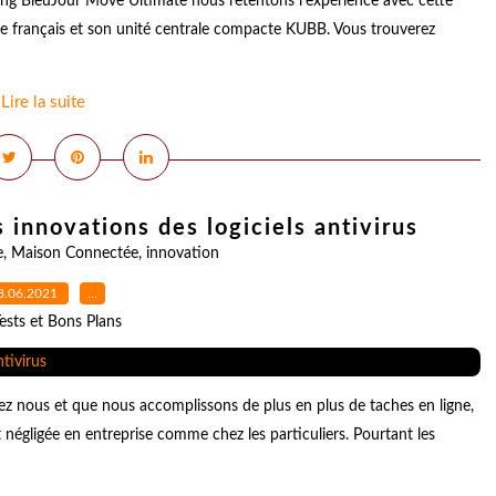
aming BleuJour Move Ultimate nous retentons l'expérience avec cette
te français et son unité centrale compacte KUBB. Vous trouverez
Lire la suite
 innovations des logiciels antivirus
e
,
Maison Connectée
,
innovation
8.06.2021
…
ests et Bons Plans
ez nous et que nous accomplissons de plus en plus de taches en ligne,
négligée en entreprise comme chez les particuliers. Pourtant les