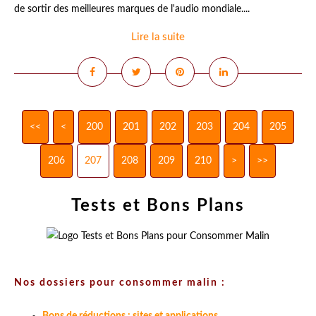
de sortir des meilleures marques de l'audio mondiale....
Lire la suite
<<
<
200
201
202
203
204
205
206
207
208
209
210
220
230
>
>>
Tests et Bons Plans
Nos dossiers pour consommer malin :