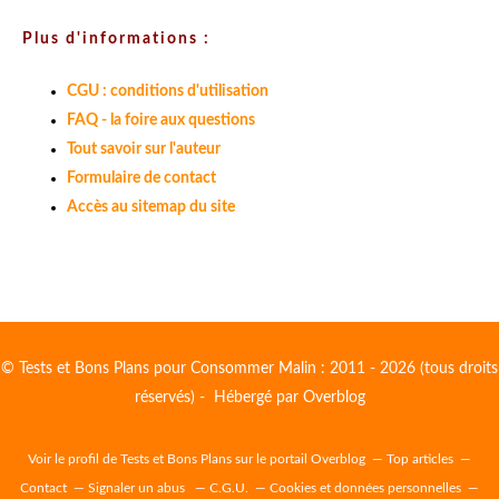
Plus d'informations :
CGU : conditions d'utilisation
FAQ - la foire aux questions
Tout savoir sur l'auteur
Formulaire de contact
Accès au sitemap du site
© Tests et Bons Plans pour Consommer Malin : 2011 - 2026 (tous droits
réservés) - Hébergé par
Overblog
Voir le profil de
Tests et Bons Plans
sur le portail Overblog
Top articles
Contact
Signaler un abus
C.G.U.
Cookies et données personnelles