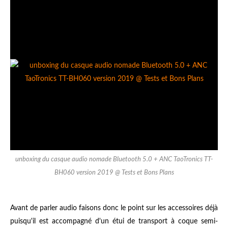
unboxing du casque audio nomade Bluetooth 5.0 + ANC TaoTronics TT-
BH060 version 2019 @ Tests et Bons Plans
Avant de parler audio faisons donc le point sur les accessoires déjà
puisqu'il est accompagné d'un étui de transport à coque semi-