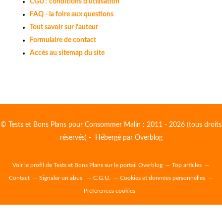
CGU : conditions d'utilisation
FAQ - la foire aux questions
Tout savoir sur l'auteur
Formulaire de contact
Accès au sitemap du site
© Tests et Bons Plans pour Consommer Malin : 2011 - 2026 (tous droits
réservés) - Hébergé par
Overblog
Voir le profil de
Tests et Bons Plans
sur le portail Overblog
Top articles
Contact
Signaler un abus
C.G.U.
Cookies et données personnelles
Préférences cookies