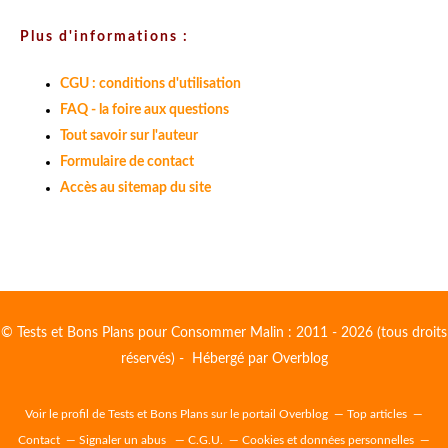
Plus d'informations :
CGU : conditions d'utilisation
FAQ - la foire aux questions
Tout savoir sur l'auteur
Formulaire de contact
Accès au sitemap du site
© Tests et Bons Plans pour Consommer Malin : 2011 - 2026 (tous droits
réservés) - Hébergé par
Overblog
Voir le profil de
Tests et Bons Plans
sur le portail Overblog
Top articles
Contact
Signaler un abus
C.G.U.
Cookies et données personnelles