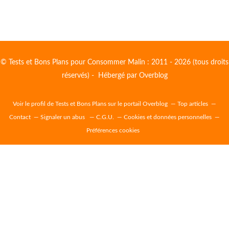
© Tests et Bons Plans pour Consommer Malin : 2011 - 2026 (tous droits
réservés) - Hébergé par
Overblog
Voir le profil de
Tests et Bons Plans
sur le portail Overblog
Top articles
Contact
Signaler un abus
C.G.U.
Cookies et données personnelles
Préférences cookies