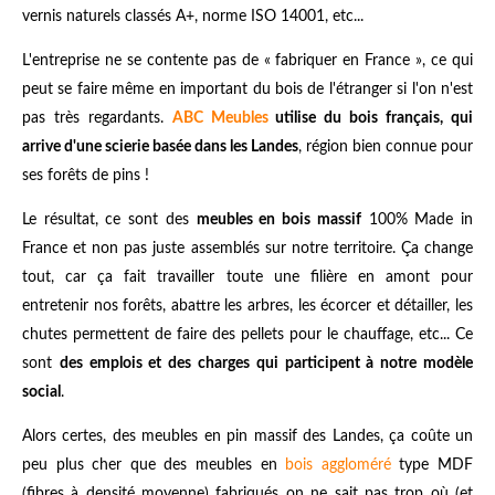
vernis naturels classés A+, norme ISO 14001, etc...
L'entreprise ne se contente pas de « fabriquer en France », ce qui
peut se faire même en important du bois de l'étranger si l'on n'est
pas très regardants.
ABC Meubles
utilise du bois français, qui
arrive d'une scierie basée dans les Landes
, région bien connue pour
ses forêts de pins !
Le résultat, ce sont des
meubles en bois massif
100% Made in
France et non pas juste assemblés sur notre territoire. Ça change
tout, car ça fait travailler toute une filière en amont pour
entretenir nos forêts, abattre les arbres, les écorcer et détailler, les
chutes permettent de faire des pellets pour le chauffage, etc... Ce
sont
des emplois et des charges qui participent à notre modèle
social
.
Alors certes, des meubles en pin massif des Landes, ça coûte un
peu plus cher que des meubles en
bois aggloméré
type MDF
(
fibres à densité moyenne
) fabriqués on ne sait pas trop où (et