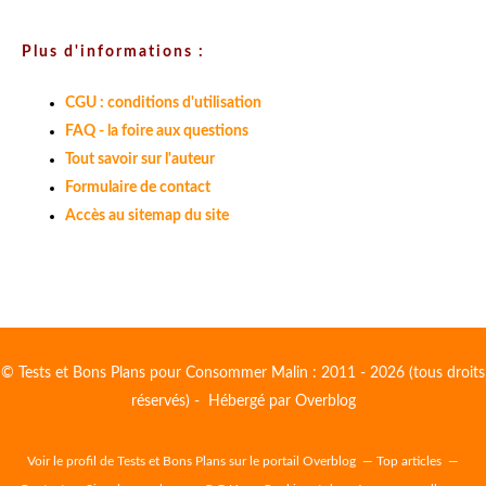
Plus d'informations :
CGU : conditions d'utilisation
FAQ - la foire aux questions
Tout savoir sur l'auteur
Formulaire de contact
Accès au sitemap du site
© Tests et Bons Plans pour Consommer Malin : 2011 - 2026 (tous droits
réservés) - Hébergé par
Overblog
Voir le profil de
Tests et Bons Plans
sur le portail Overblog
Top articles