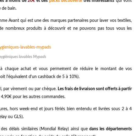
bles à moins de
20€
et des
packs découverte
très intéressants
qui vont
e de bain.
e Avant qui est une des marques partenaires pour laver vos textiles,
a de nombreux produits à découvrir et ne pouvons pas tous vous les
s hygiéniques lavables Mypads
 à chaque achat et vous permettent de réduire le montant de vos
it l'équivalent d'un cashback de 5 à 10%).
al, par virement ou par chèque.
Les frais de livraison sont offerts à partir
e 4,90€ pour les autres commandes.
es, hors week-end et jours fériés bien entendu et livrées sous 2 à 4
elay ou GLS).
des délais similaires (Mondial Relay) ainsi que
dans les départements