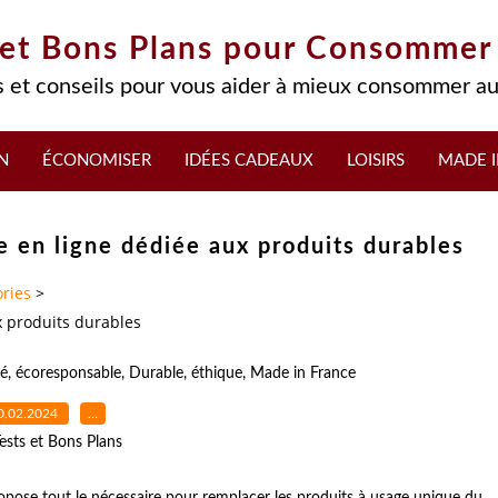
 et Bons Plans pour Consommer
 et conseils pour vous aider à mieux consommer au
N
ÉCONOMISER
IDÉES CADEAUX
LOISIRS
MADE I
e en ligne dédiée aux produits durables
ries
>
x produits durables
é
,
écoresponsable
,
Durable
,
éthique
,
Made in France
0.02.2024
…
ests et Bons Plans
opose tout le nécessaire pour remplacer les produits à usage unique du