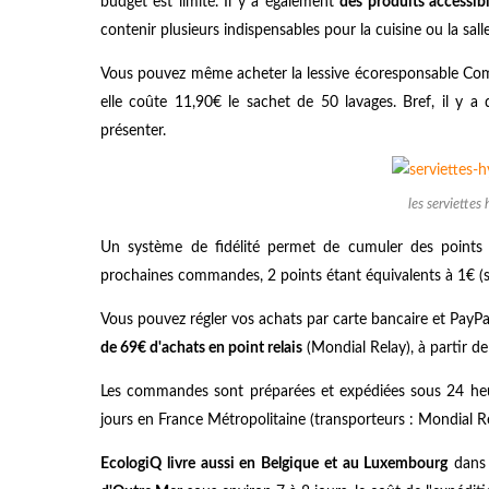
budget est limité. Il y a également
des produits accessi
contenir plusieurs indispensables pour la cuisine ou la sall
Vous pouvez même acheter la lessive écoresponsable Comm
elle coûte 11,90€ le sachet de 50 lavages. Bref, il y 
présenter.
les serviette
Un système de fidélité permet de cumuler des points
prochaines commandes, 2 points étant équivalents à 1€ (so
Vous pouvez régler vos achats par carte bancaire et PayP
de 69€ d'achats en point relais
(Mondial Relay), à partir d
Les commandes sont préparées et expédiées sous 24 heur
jours en France Métropolitaine (transporteurs : Mondial R
EcologiQ livre aussi en Belgique et au Luxembourg
dans 