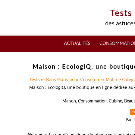
Tests
des astuces
ACTUALITÉS
CONSOMMATIO
Maison : EcologiQ, une boutiqu
Tests et Bons Plans pour Consommer Malin
>
Catego
Maison : EcologiQ, une boutique en ligne dédiée au
Maison
,
Consommation
,
Cuisine
,
Beaut
1
Par T
Nous vous faisons découvrir une boutique en ligne qui pr