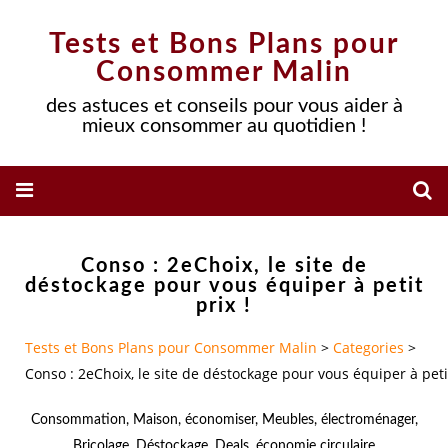
Tests et Bons Plans pour
Consommer Malin
des astuces et conseils pour vous aider à
mieux consommer au quotidien !
Conso : 2eChoix, le site de
déstockage pour vous équiper à petit
prix !
Tests et Bons Plans pour Consommer Malin
>
Categories
>
Conso : 2eChoix, le site de déstockage pour vous équiper à petit
Consommation
,
Maison
,
économiser
,
Meubles
,
électroménager
,
Bricolage
,
Déstockage
,
Deals
,
économie circulaire