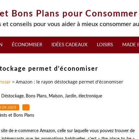
 et Bons Plans pour Consommer
 et conseils pour vous aider à mieux consommer au
N
ÉCONOMISER
IDÉES CADEAUX
LOISIRS
MADE I
stockage permet d'économiser
miser
>
Amazon : le rayon déstockage permet d'économiser
,
Déstockage
,
Bons Plans
,
Maison
,
Jardin
,
électronique
2.09.2025
…
ests et Bons Plans
 site de e-commerce Amazon, celle sur laquelle vous pouvez trouver de
intéressants que les promotions habituelles, c'est « the place to be »