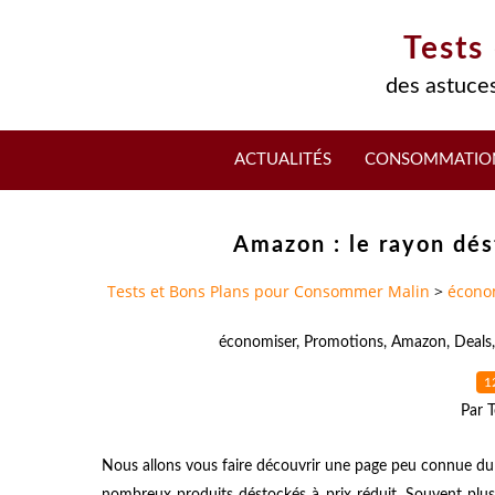
Tests
des astuces
ACTUALITÉS
CONSOMMATIO
Amazon : le rayon dé
Tests et Bons Plans pour Consommer Malin
>
écono
économiser
,
Promotions
,
Amazon
,
Deals
1
Par T
Nous allons vous faire découvrir une page peu connue du
nombreux produits déstockés à prix réduit. Souvent plus 