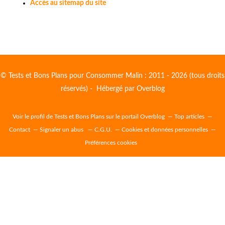
Accès au sitemap du site
© Tests et Bons Plans pour Consommer Malin : 2011 - 2026 (tous droits
réservés) - Hébergé par
Overblog
Voir le profil de
Tests et Bons Plans
sur le portail Overblog
Top articles
Contact
Signaler un abus
C.G.U.
Cookies et données personnelles
Préférences cookies