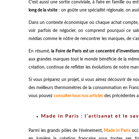
C’est aussi une sortie conviviale, à faire en famille ou e
long de la visite
: on goûte une spécialité régionale, on ass
Dans un contexte économique où chaque achat compte, la
voir parfois de négocier, on comprend pourquoi ce salo
médias comme le nôtre de rencontrer les marques, de s'assur
En résumé,
la Foire de Paris est un concentré d'invention
aux grandes marques tout le monde bénéficie de la même e
création, continue de refléter les évolutions de notre m
Si vous préparez un projet, si vous aimez découvrir de no
des meilleurs thermomètres de la consommation en France
vous pouvez
consulter tous nos articles
des précédentes an
Made in Paris : l’artisanat et le sav
Parmi les grands pôles de l’événement,
Made in Paris
occu
en lumière la création française sous toutes ses f