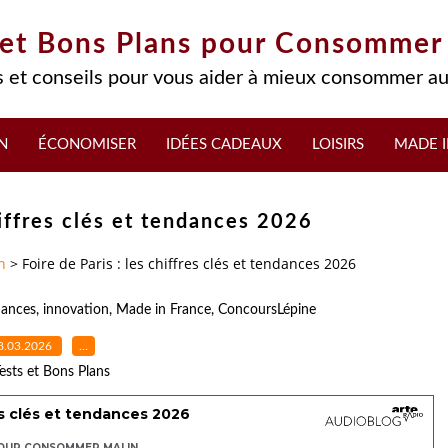
 et Bons Plans pour Consommer
 et conseils pour vous aider à mieux consommer au
N
ÉCONOMISER
IDÉES CADEAUX
LOISIRS
MADE I
hiffres clés et tendances 2026
n
>
Foire de Paris : les chiffres clés et tendances 2026
ances
,
innovation
,
Made in France
,
ConcoursLépine
8.03.2026
…
ests et Bons Plans