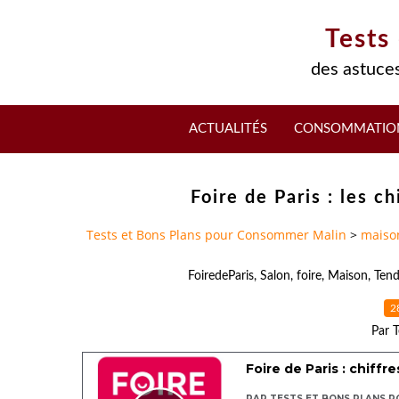
Tests
des astuces
ACTUALITÉS
CONSOMMATIO
Foire de Paris : les c
Tests et Bons Plans pour Consommer Malin
>
maiso
FoiredeParis
,
Salon
,
foire
,
Maison
,
Tend
2
Par T