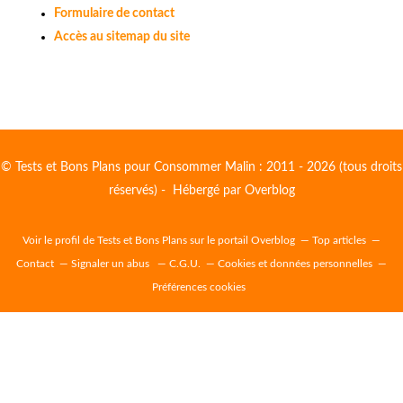
Formulaire de contact
Accès au sitemap du site
© Tests et Bons Plans pour Consommer Malin : 2011 - 2026 (tous droits
réservés) - Hébergé par
Overblog
Voir le profil de
Tests et Bons Plans
sur le portail Overblog
Top articles
Contact
Signaler un abus
C.G.U.
Cookies et données personnelles
Préférences cookies