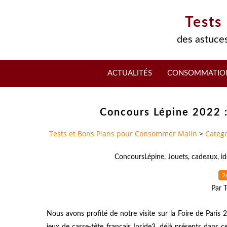
Tests
des astuces
ACTUALITÉS
CONSOMMATIO
Concours Lépine 2022 :
Tests et Bons Plans pour Consommer Malin
>
Catego
ConcoursLépine
,
Jouets
,
cadeaux
,
i
2
Par T
Nous avons profité de notre visite sur la Foire de Paris
jeux de casse-tête français Inside3, déjà présents dans ce