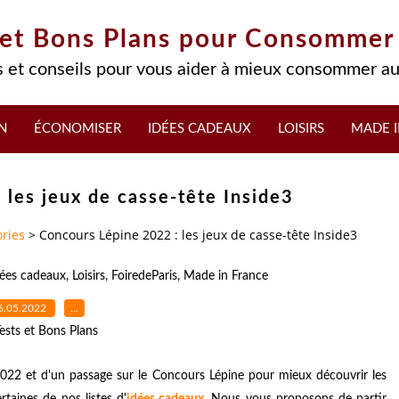
 et Bons Plans pour Consommer
 et conseils pour vous aider à mieux consommer au
N
ÉCONOMISER
IDÉES CADEAUX
LOISIRS
MADE I
 les jeux de casse-tête Inside3
ries
>
Concours Lépine 2022 : les jeux de casse-tête Inside3
dées cadeaux
,
Loisirs
,
FoiredeParis
,
Made in France
6.05.2022
…
ests et Bons Plans
 2022 et d'un passage sur le Concours Lépine pour mieux découvrir les
rtaines de nos listes d'
idées cadeaux
. Nous vous proposons de partir