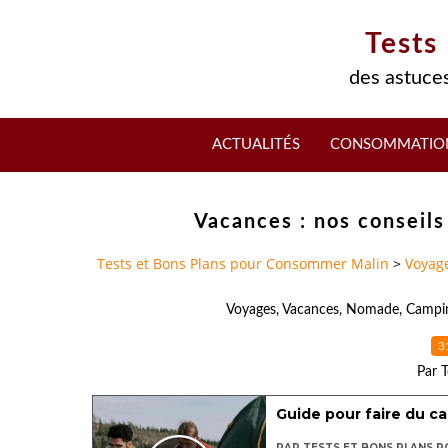
Tests
des astuces
ACTUALITÉS
CONSOMMATIO
Vacances : nos conseil
Tests et Bons Plans pour Consommer Malin
>
Voyag
Voyages
,
Vacances
,
Nomade
,
Campi
3
Par T