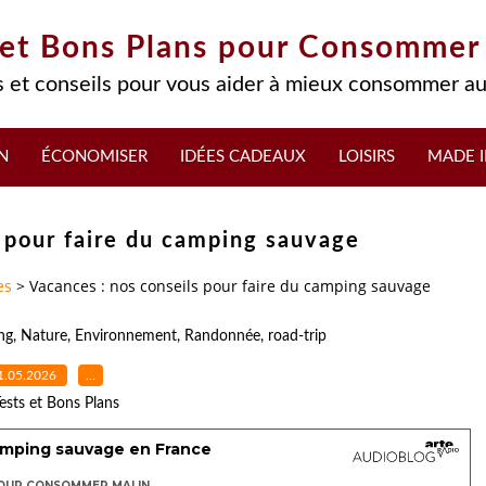
 et Bons Plans pour Consommer
 et conseils pour vous aider à mieux consommer au
N
ÉCONOMISER
IDÉES CADEAUX
LOISIRS
MADE I
s pour faire du camping sauvage
es
>
Vacances : nos conseils pour faire du camping sauvage
ng
,
Nature
,
Environnement
,
Randonnée
,
road-trip
1.05.2026
…
ests et Bons Plans